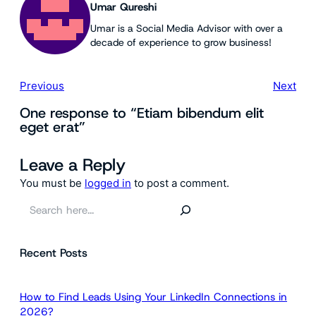
Umar Qureshi
Umar is a Social Media Advisor with over a
decade of experience to grow business!
Previous
Next
One response to “Etiam bibendum elit
eget erat”
Leave a Reply
You must be
logged in
to post a comment.
S
e
a
Recent Posts
r
c
h
How to Find Leads Using Your LinkedIn Connections in
2026?