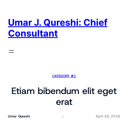
Skip
to
content
Umar J. Qureshi: Chief
Consultant
CATEGORY #1
Etiam bibendum elit eget
erat
Umar Qureshi
April 29, 2019